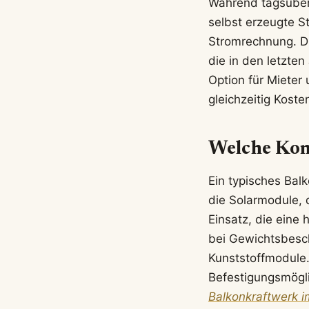
Während tagsüber
selbst erzeugte S
Stromrechnung. Di
die in den letzte
Option für Mieter
gleichzeitig Kost
Welche Kom
Ein typisches Bal
die Solarmodule,
Einsatz, die eine 
bei Gewichtsbesch
Kunststoffmodule.
Befestigungsmögl
Balkonkraftwerk i