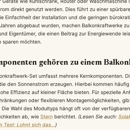
 Geräte wie Kühlschrank, Router oder Waschmaschine l
trom direkt genutzt werden. Dies führt zu einer spürbar
e Einfachheit der Installation und die geringen bürokra
n Jahren abgebaut wurden, machen Balkonkraftwerke zu 
 und Eigentümer, die einen Beitrag zur Energiewende lei
en sparen möchten.
ponenten gehören zu einem Balkon
konkraftwerk-Set umfasst mehrere Kernkomponenten. Di
 die den Sonnenstrom erzeugen. Hierbei kommen häufi
hohe Effizienz auf kleiner Fläche bieten. Für spezielle 
ränkungen oder flexibleren Montagemöglichkeiten, gibt
 Die Wahl des Modultyps hängt oft von der verfügbare
ichkeiten ab, wie
Stern
berichtet.
(Lesen Sie auch:
Sola
m Test: Lohnt sich das…
)