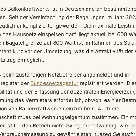
ines Balkonkraftwerks ist in Deutschland an bestimmte re
. Seit der Vereinfachung der Regelungen im Jahr 2023
utlich unkomplizierter geworden. Die maximale Leistung
n das Hausnetz einspeisen darf, liegt aktuell bei 600 W
n Bagatellgrenze auf 800 Watt ist im Rahmen des Solar
teht kurz vor der Umsetzung, was die Attraktivität der
Ertrag ermöglicht.
 beim zuständigen Netzbetreiber angemeldet und im
egister der
Bundesnetzagentur
registriert werden. Di
ilität und der Erfassung der dezentralen Energieerzeugu
ung des Vermieters erforderlich, obwohl es hier Bestr
ation von Balkonkraftwerken einzuführen. Auch die
schaft muss bei Wohnungseigentum zustimmen. Ein m
er ist für den Betrieb nicht zwingend notwendig, wird 
 Verbrauchsmessung zu gewährleisten.
(Lesen Sie auch