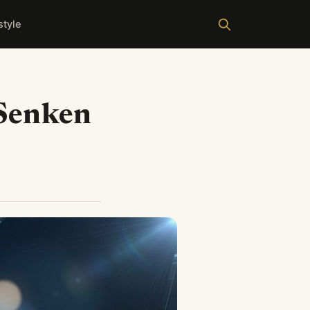
style
 Senken