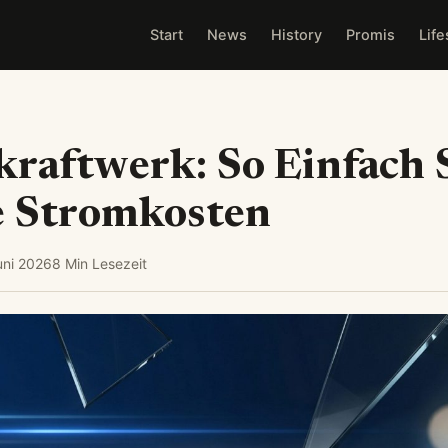
Start
News
History
Promis
Life
kraftwerk: So Einfach
re Stromkosten
uni 2026
8 Min Lesezeit