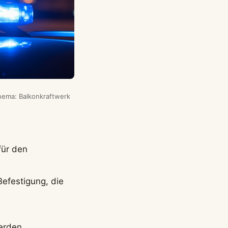
Thema: Balkonkraftwerk
für den
efestigung, die
erden.