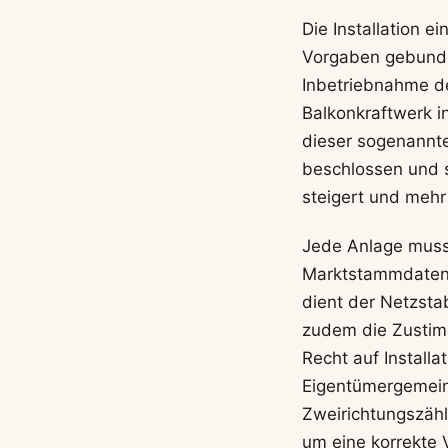
Die Installation e
Vorgaben gebunden
Inbetriebnahme de
Balkonkraftwerk i
dieser sogenannte
beschlossen und s
steigert und mehr 
Jede Anlage muss
Marktstammdatenr
dient der Netzstab
zudem die Zustimm
Recht auf Install
Eigentümergemein
Zweirichtungszähl
um eine korrekte