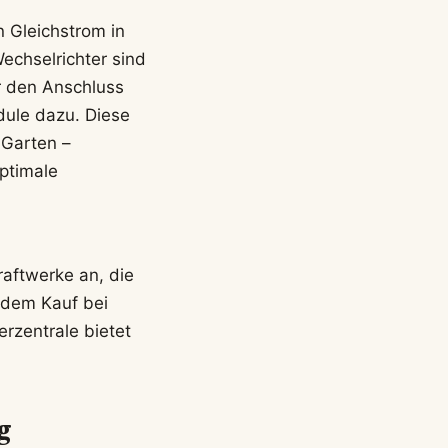
 Gleichstrom in
chselrichter sind
r den Anschluss
dule dazu. Diese
 Garten –
optimale
aftwerke an, die
 dem Kauf bei
rzentrale bietet
g