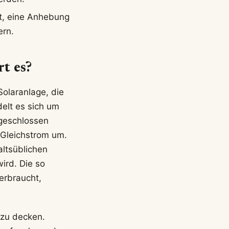
tt, eine Anhebung
ern.
t es?
Solaranlage, die
elt es sich um
ngeschlossen
 Gleichstrom um.
altsüblichen
ird. Die so
erbraucht,
 zu decken.