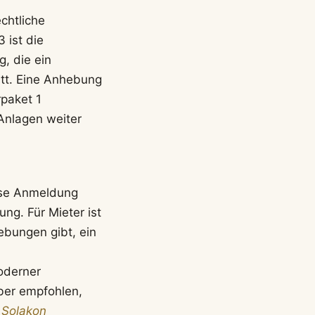
chtliche
 ist die
, die ein
att. Eine Anhebung
paket 1
 Anlagen weiter
ese Anmeldung
ng. Für Mieter ist
ebungen gibt, ein
oderner
aber empfohlen,
:
Solakon