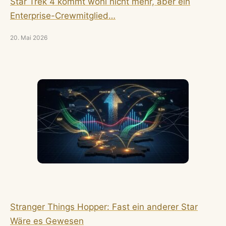
Star Trek 4 kommt wohl nicht mehr, aber ein
Enterprise-Crewmitglied…
20. Mai 2026
Stranger Things Hopper: Fast ein anderer Star
Wäre es Gewesen