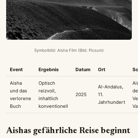
Symbolbild: Aisha Film (Bild: Picsum)
Event
Ergebnis
Datum
Ort
Sc
Aisha
Optisch
Ai
Al-Andalus,
und das
reizvoll,
de
2025
11.
verlorene
inhaltlich
Ve
Jahrhundert
Buch
konventionell
Va
Aishas gefährliche Reise beginnt